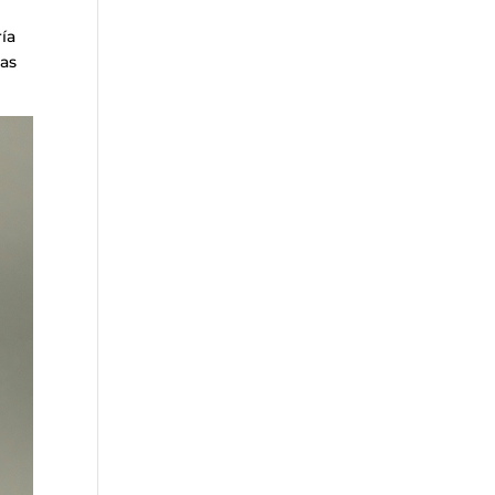
ía
mas