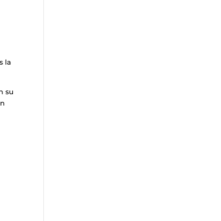
s la
n su
en