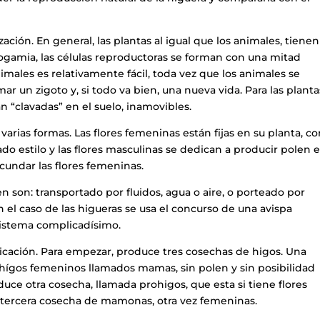
ción. En general, las plantas al igual que los animales, tienen
dogamia, las células reproductoras se forman con una mitad
imales es relativamente fácil, toda vez que los animales se
r un zigoto y, si todo va bien, una nueva vida. Para las planta
“clavadas” en el suelo, inamovibles.
arias formas. Las flores femeninas están fijas en su planta, co
ado estilo y las flores masculinas se dedican a producir polen 
cundar las flores femeninas.
 son: transportado por fluidos, agua o aire, o porteado por
n el caso de las higueras se usa el concurso de una avispa
sistema complicadísimo.
icación. Para empezar, produce tres cosechas de higos. Una
rahígos femeninos llamados mamas, sin polen y sin posibilidad
ce otra cosecha, llamada prohigos, que esta si tiene flores
 tercera cosecha de mamonas, otra vez femeninas.