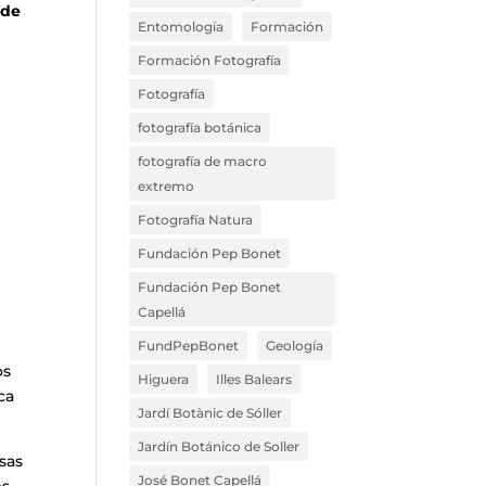
 de
Entomología
Formación
Formación Fotografía
Fotografía
fotografía botánica
fotografía de macro
extremo
Fotografía Natura
Fundación Pep Bonet
Fundación Pep Bonet
Capellá
r
FundPepBonet
Geología
os
Higuera
Illes Balears
ca
Jardí Botànic de Sóller
Jardín Botánico de Soller
sas
José Bonet Capellá
s,