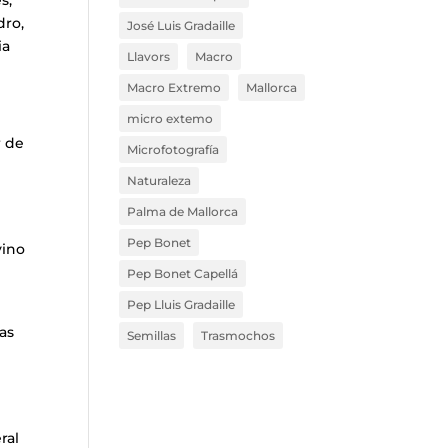
dro,
José Luis Gradaille
ia
Llavors
Macro
Macro Extremo
Mallorca
micro extemo
r de
Microfotografía
Naturaleza
Palma de Mallorca
Pep Bonet
vino
Pep Bonet Capellá
Pep Lluis Gradaille
as
Semillas
Trasmochos
ral