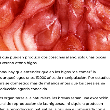
es que pueden producir dos cosechas al año, solo unas pocas
a verano-otoño higos.
bras, hay que entender que en los higos “de comer” la
os arqueólogos unos 13.000 años de manipulación. Por estudio
ra se domesticó más de mil años antes que los cereales, se
roducción agraria conocida.
s organizarse a la naturaleza, las brevas serían una excepción,
ral de reproducción de las higueras, ¡ni siquiera producen
er la reproducción natural de la higuera y compararla con el