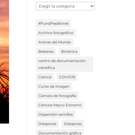
Temáticas
Blog
#FundPepBonet
Archivo fotográfico
Arenas del Mundo
Baleares
Botánica
centro de documentación
científica
Ciencia
COVID19
Curso de imagen
Cámara de fotografía
Cámara Macro Extremo
Dispersión semillas
Diàspores
Diásporas
Documentación gráfica