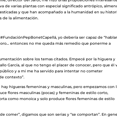
iva de varias plantas con especial significado antrópico, almen
omesticadas y que han acompañado a la humanidad en su histor
 de la alimentación.
la #FundaciónPepBonetCapellá, yo debería ser capaz de “habla
colaboro… entonces no me queda más remedio que ponerme a
cumentación sobre los temas citados. Empecé por la higuera y
lo García, al que no tengo el placer de conocer, pero que él 
público y a mí me ha servido para intentar no cometer
de contexto”.
 hay higueras femeninas y masculinas, pero empezamos con l
duce flores masculinas (pocas) y femeninas de estilo corto,
rta como monoica y solo produce flores femeninas de estilo
“de comer”, digamos que son serias y “se comportan”. En gene