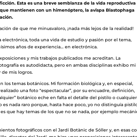
a ficción. Esta es una breve semblanza de la vida reproductiva
o que mantienen con un himenóptero, la avispa Blastophaga
ación.
ción de que me minusvaloro, ¡nada más lejos de la realidad!
a electrónica, toda una vida de estudio y pasión por el tema,
ísimos años de experiencia… en electrónica.
xposiciones y mis trabajos publicados me acreditan. La
otografía es autodidacta, pero en ambas disciplinas exhibo mi
 de mis logros.
los temas botánicos. Mi formación biológica y, en especial,
ealizado una foto “espectacular”, por su encuadre, definición,
quier” botánico eche en falta el detalle del pistilo o cualquie
 es nada raro porque, hasta hace poco, yo no distinguía pistil
, es que hay temas de los que no se nada, por ejemplo mecáni
tos fotográficos con el Jardí Botànic de Sóller y, en esas co
lle, director del Jardí, me hizo unas proposiciones interesante