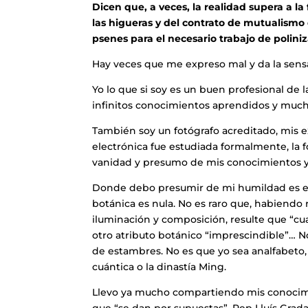
Dicen que, a veces, la realidad supera a l
las higueras y del contrato de mutualism
psenes para el necesario trabajo de poliniz
Hay veces que me expreso mal y da la sensa
Yo lo que si soy es un buen profesional de l
infinitos conocimientos aprendidos y much
También soy un fotógrafo acreditado, mis e
electrónica fue estudiada formalmente, la f
vanidad y presumo de mis conocimientos y
Donde debo presumir de mi humildad es en 
botánica es nula. No es raro que, habiendo r
iluminación y composición, resulte que “cual
otro atributo botánico “imprescindible”… No
de estambres. No es que yo sea analfabeto
cuántica o la dinastía Ming.
Llevo ya mucho compartiendo mis conocimien
que “se dan por supuestas”, Pep Lluís Gradai