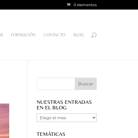
0 elementos
AR
FORMACIÓN
CONTACTO
BLOG
NUESTRAS ENTRADAS
EN EL BLOG
Nuestras
Entradas
en
TEMÁTICAS
el