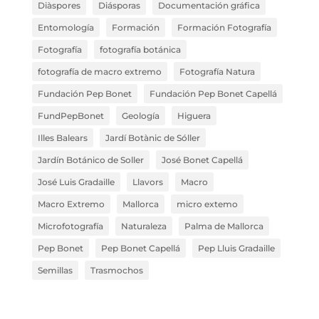
Diàspores
Diásporas
Documentación gráfica
Entomología
Formación
Formación Fotografía
Fotografía
fotografía botánica
fotografía de macro extremo
Fotografía Natura
Fundación Pep Bonet
Fundación Pep Bonet Capellá
FundPepBonet
Geología
Higuera
Illes Balears
Jardí Botànic de Sóller
Jardín Botánico de Soller
José Bonet Capellá
José Luis Gradaille
Llavors
Macro
Macro Extremo
Mallorca
micro extemo
Microfotografía
Naturaleza
Palma de Mallorca
Pep Bonet
Pep Bonet Capellá
Pep Lluis Gradaille
Semillas
Trasmochos