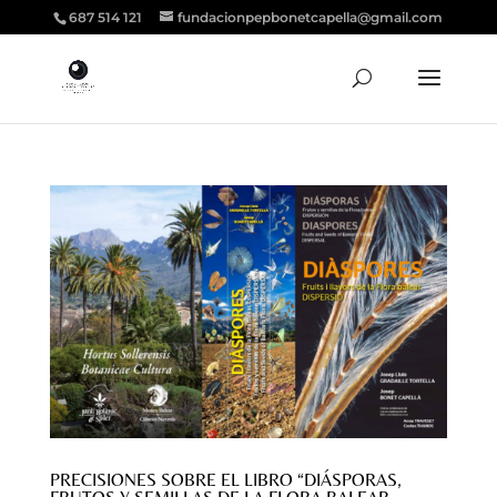
687 514 121
fundacionpepbonetcapella@gmail.com
PRECISIONES SOBRE EL LIBRO “DIÁSPORAS,