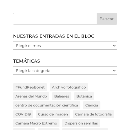
NUESTRAS ENTRADAS EN EL BLOG
Nuestras
Entradas
en
TEMÁTICAS
el
Temáticas
Blog
#FundPepBonet
Archivo fotográfico
Arenas del Mundo
Baleares
Botánica
centro de documentación científica
Ciencia
COVID19
Curso de imagen
Cámara de fotografía
Cámara Macro Extremo
Dispersión semillas