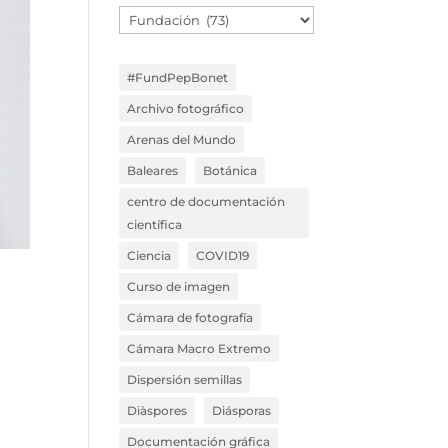
Temáticas
Blog
#FundPepBonet
Archivo fotográfico
Arenas del Mundo
Baleares
Botánica
centro de documentación
científica
Ciencia
COVID19
Curso de imagen
Cámara de fotografía
Cámara Macro Extremo
Dispersión semillas
a
Diàspores
Diásporas
Documentación gráfica