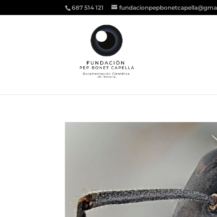
687 514 121
fundacionpepbonetcapella@gma