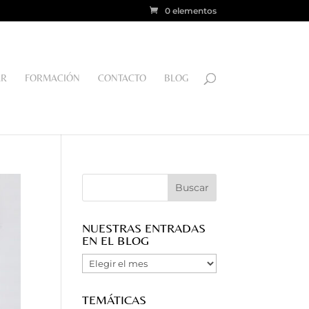
0 elementos
AR
FORMACIÓN
CONTACTO
BLOG
NUESTRAS ENTRADAS
EN EL BLOG
Nuestras
Entradas
en
TEMÁTICAS
el