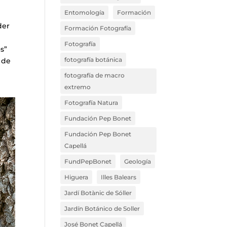
Entomología
Formación
der
Formación Fotografía
Fotografía
s”
fotografía botánica
 de
fotografía de macro
extremo
Fotografía Natura
Fundación Pep Bonet
Fundación Pep Bonet
Capellá
FundPepBonet
Geología
Higuera
Illes Balears
Jardí Botànic de Sóller
Jardín Botánico de Soller
José Bonet Capellá