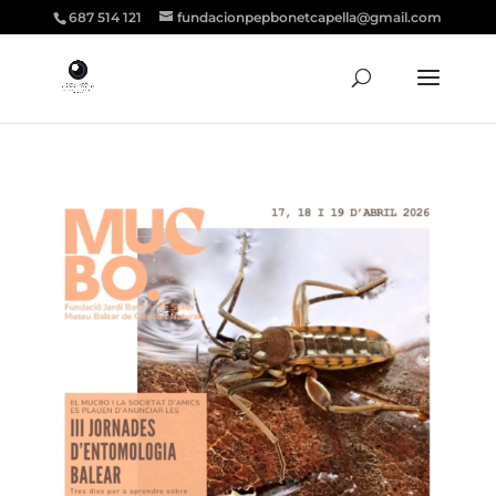
687 514 121
fundacionpepbonetcapella@gmail.com