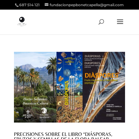
687 514 121
fundacionpepbonetcapella@gmail.com
PRECISIONES SOBRE EL LIBRO “DIÁSPORAS,