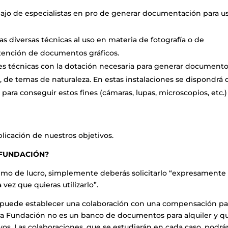
ajo de especialistas en pro de generar documentación para u
as diversas técnicas al uso en materia de fotografía o de
obtención de documentos gráficos.
s técnicas con la dotación necesaria para generar document
s, de temas de naturaleza. En estas instalaciones se dispondrá 
ara conseguir estos fines (cámaras, lupas, microscopios, etc.)
licación de nuestros objetivos.
 FUNDACIÓN?
ánimo de lucro, simplemente deberás solicitarlo “expresamente
vez que quieras utilizarlo”.
e puede establecer una colaboración con una compensación par
la Fundación no es un banco de documentos para alquiler y q
ivos. Las colaboraciones, que se estudiarán en cada caso, podrá