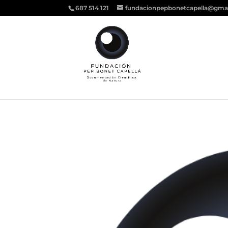
687 514 121
fundacionpepbonetcapella@gma