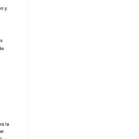
so y
os
de
a la
ue
n