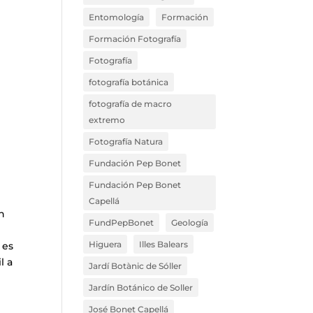
Entomología
Formación
Formación Fotografía
Fotografía
fotografía botánica
fotografía de macro
extremo
Fotografía Natura
Fundación Pep Bonet
Fundación Pep Bonet
Capellá
ón
FundPepBonet
Geología
o
Higuera
Illes Balears
 es
l a
Jardí Botànic de Sóller
Jardín Botánico de Soller
José Bonet Capellá