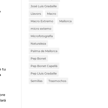
José Luis Gradaille
o
Llavors
Macro
Macro Extremo
Mallorca
micro extemo
Microfotografía
Naturaleza
Palma de Mallorca
Pep Bonet
Pep Bonet Capellá
e tu
Pep Lluis Gradaille
a
Semillas
Trasmochos
pre
dará