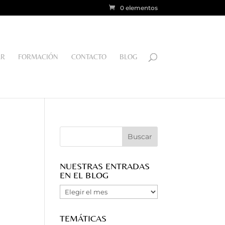
0 elementos
AR
FORMACIÓN
CONTACTO
BLOG
NUESTRAS ENTRADAS
EN EL BLOG
Nuestras
Entradas
en
TEMÁTICAS
el