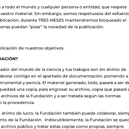
os a todo el mundo y cualquier persona o entidad, que respete
 nuestro material. Sin embargo, somos respetuosos del esfuerz
publicación, durante TRES MESES mantendremos bloqueado el
rsonas puedan “pisar” la novedad de la publicación.
licación de nuestros objetivos.
DACIÓN?
icador del mundo de la ciencia y tus trabajos son sin ánimo de
olaborar contigo en el apartado de documentación, poniendo a
trumental y pericia. El material generado, todo, pasará a ser d
quedará una copia, para engrosar su archivo, copia que pasará 
 archivos de la Fundación y a ser tratada según las normas
 la procedencia.
 ánimo de lucro, la Fundación también puede colaborar, siem
to de la Fundación. Indiscutiblemente, la Fundación se que
u archivo público y tratar estas copias como propias, siempre