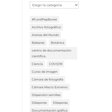
Temáticas
Blog
#FundPepBonet
Archivo fotográfico
Arenas del Mundo
Baleares
Botánica
centro de documentación
científica
Ciencia
COVID19
Curso de imagen
Cámara de fotografía
Cámara Macro Extremo
Dispersión semillas
Diàspores
Diásporas
Documentación gráfica