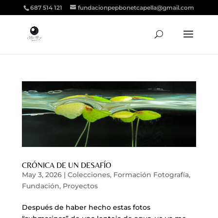
687 514 121
fundacionpepbonetcapella@gmail.com
CRÓNICA DE UN DESAFÍO
May 3, 2026
|
Colecciones
,
Formación Fotografía
,
Fundación
,
Proyectos
Después de haber hecho estas fotos