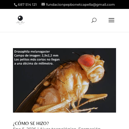
687 514 121
fundacionpepbonetcapella@gmail.com
¿CÓMO SE HIZO?
Ene 5, 2026
|
Ajuar tecnológico
,
Formación