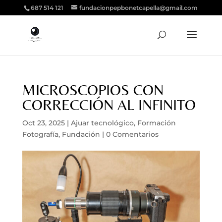
687 514 121
fundacionpepbonetcapella@gmail.com
MICROSCOPIOS CON
CORRECCIÓN AL INFINITO
Oct 23, 2025
|
Ajuar tecnológico
,
Formación
Fotografía
,
Fundación
|
0 Comentarios