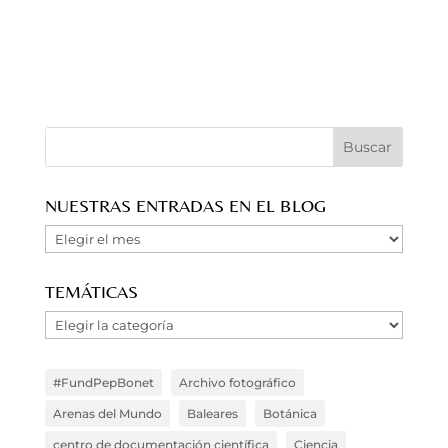
NUESTRAS ENTRADAS EN EL BLOG
Nuestras
Entradas
en
TEMÁTICAS
el
Temáticas
Blog
#FundPepBonet
Archivo fotográfico
Arenas del Mundo
Baleares
Botánica
centro de documentación científica
Ciencia