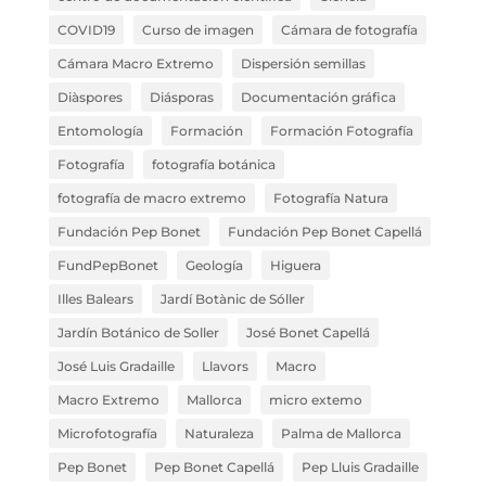
COVID19
Curso de imagen
Cámara de fotografía
Cámara Macro Extremo
Dispersión semillas
Diàspores
Diásporas
Documentación gráfica
Entomología
Formación
Formación Fotografía
Fotografía
fotografía botánica
fotografía de macro extremo
Fotografía Natura
Fundación Pep Bonet
Fundación Pep Bonet Capellá
FundPepBonet
Geología
Higuera
Illes Balears
Jardí Botànic de Sóller
Jardín Botánico de Soller
José Bonet Capellá
José Luis Gradaille
Llavors
Macro
Macro Extremo
Mallorca
micro extemo
Microfotografía
Naturaleza
Palma de Mallorca
Pep Bonet
Pep Bonet Capellá
Pep Lluis Gradaille