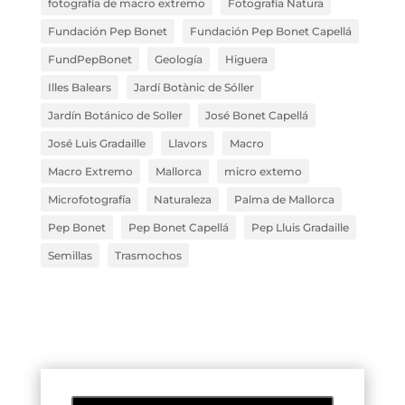
fotografía de macro extremo
Fotografía Natura
Fundación Pep Bonet
Fundación Pep Bonet Capellá
FundPepBonet
Geología
Higuera
Illes Balears
Jardí Botànic de Sóller
Jardín Botánico de Soller
José Bonet Capellá
José Luis Gradaille
Llavors
Macro
Macro Extremo
Mallorca
micro extemo
Microfotografía
Naturaleza
Palma de Mallorca
Pep Bonet
Pep Bonet Capellá
Pep Lluis Gradaille
Semillas
Trasmochos