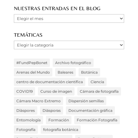
NUESTRAS ENTRADAS EN EL BLOG
Nuestras
Entradas
en
TEMÁTICAS
el
Temáticas
Blog
#FundPepBonet
Archivo fotográfico
Arenas del Mundo
Baleares
Botánica
centro de documentación científica
Ciencia
COVID19
Curso de imagen
Cámara de fotografía
Cámara Macro Extremo
Dispersión semillas
Diàspores
Diásporas
Documentación gráfica
Entomología
Formación
Formación Fotografía
Fotografía
fotografía botánica