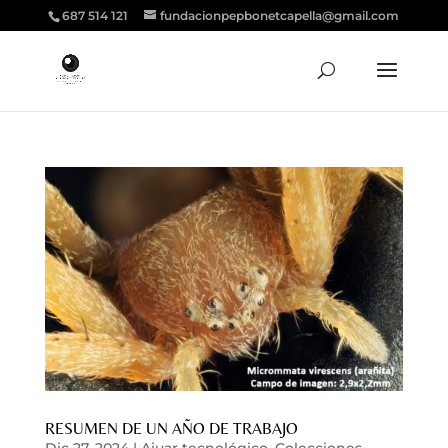
687 514 121
fundacionpepbonetcapella@gmail.com
RESUMEN DE UN AÑO DE TRABAJO
Dic 27, 2024
|
Ajuar tecnológico
,
Colecciones
,