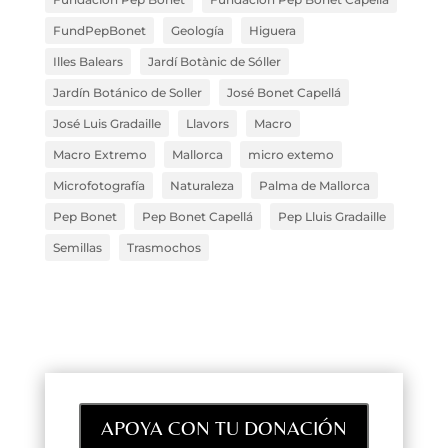
FundPepBonet
Geología
Higuera
Illes Balears
Jardí Botànic de Sóller
Jardín Botánico de Soller
José Bonet Capellá
José Luis Gradaille
Llavors
Macro
Macro Extremo
Mallorca
micro extemo
Microfotografía
Naturaleza
Palma de Mallorca
Pep Bonet
Pep Bonet Capellá
Pep Lluis Gradaille
Semillas
Trasmochos
APOYA CON TU DONACIÓN