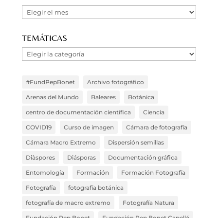
Nuestras
Entradas
en
TEMÁTICAS
el
Temáticas
Blog
#FundPepBonet
Archivo fotográfico
Arenas del Mundo
Baleares
Botánica
centro de documentación científica
Ciencia
COVID19
Curso de imagen
Cámara de fotografía
Cámara Macro Extremo
Dispersión semillas
Diàspores
Diásporas
Documentación gráfica
Entomología
Formación
Formación Fotografía
Fotografía
fotografía botánica
fotografía de macro extremo
Fotografía Natura
Fundación Pep Bonet
Fundación Pep Bonet Capellá