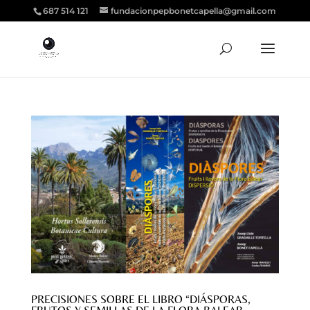
687 514 121
fundacionpepbonetcapella@gmail.com
PRECISIONES SOBRE EL LIBRO “DIÁSPORAS,