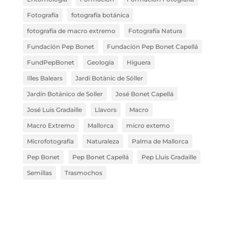
Fotografía
fotografía botánica
fotografía de macro extremo
Fotografía Natura
Fundación Pep Bonet
Fundación Pep Bonet Capellá
FundPepBonet
Geología
Higuera
Illes Balears
Jardí Botànic de Sóller
Jardín Botánico de Soller
José Bonet Capellá
José Luis Gradaille
Llavors
Macro
Macro Extremo
Mallorca
micro extemo
Microfotografía
Naturaleza
Palma de Mallorca
Pep Bonet
Pep Bonet Capellá
Pep Lluis Gradaille
Semillas
Trasmochos