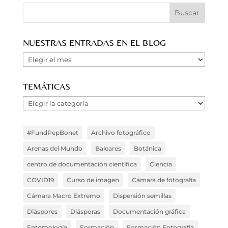
NUESTRAS ENTRADAS EN EL BLOG
Nuestras
Entradas
en
TEMÁTICAS
el
Temáticas
Blog
#FundPepBonet
Archivo fotográfico
Arenas del Mundo
Baleares
Botánica
centro de documentación científica
Ciencia
COVID19
Curso de imagen
Cámara de fotografía
Cámara Macro Extremo
Dispersión semillas
Diàspores
Diásporas
Documentación gráfica
Entomología
Formación
Formación Fotografía