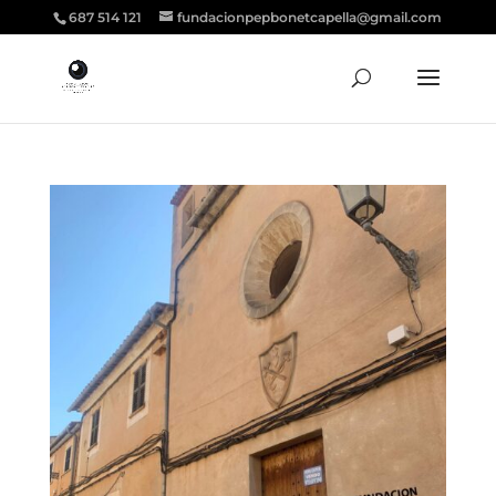
687 514 121
fundacionpepbonetcapella@gmail.com