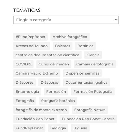
en
TEMÁTICAS
el
Temáticas
Blog
#FundPepBonet
Archivo fotográfico
Arenas del Mundo
Baleares
Botánica
centro de documentación científica
Ciencia
COVID19
Curso de imagen
Cámara de fotografía
Cámara Macro Extremo
Dispersión semillas
Diàspores
Diásporas
Documentación gráfica
Entomología
Formación
Formación Fotografía
Fotografía
fotografía botánica
fotografía de macro extremo
Fotografía Natura
Fundación Pep Bonet
Fundación Pep Bonet Capellá
FundPepBonet
Geología
Higuera