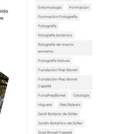
Entomología
Formación
mido
Formación Fotografía
os
Fotografía
fotografía botánica
fotografía de macro
extremo
Fotografía Natura
Fundación Pep Bonet
Fundación Pep Bonet
Capellá
FundPepBonet
Geología
Higuera
Illes Balears
Jardí Botànic de Sóller
Jardín Botánico de Soller
José Bonet Capellá