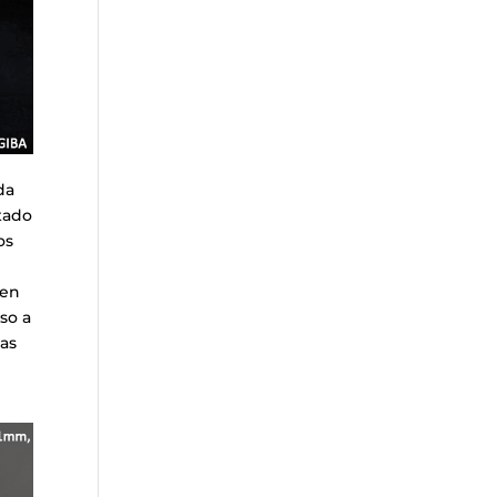
da
tado
os
 en
so a
las