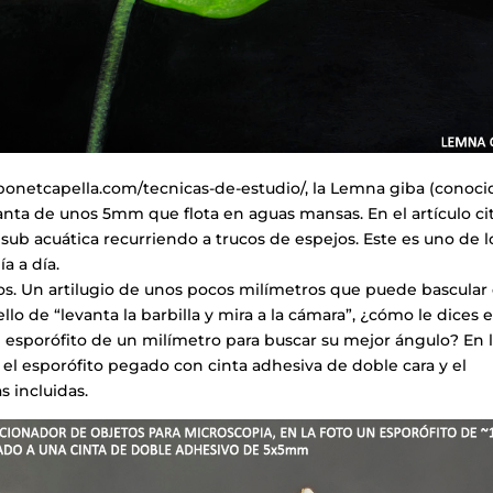
bonetcapella.com/tecnicas-de-estudio/, la Lemna giba (conoci
nta de unos 5mm que flota en aguas mansas. En el artículo ci
 sub acuática recurriendo a trucos de espejos. Este es uno de l
a a día.
os. Un artilugio de unos pocos milímetros que puede bascular
o de “levanta la barbilla y mira a la cámara”, ¿cómo le dices e
sporófito de un milímetro para buscar su mejor ángulo? En 
n el esporófito pegado con cinta adhesiva de doble cara y el
s incluidas.