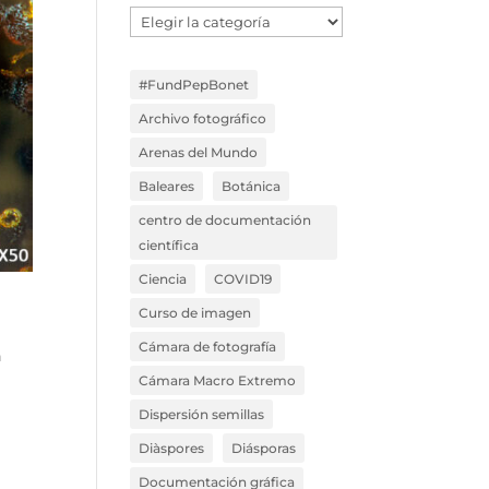
Temáticas
Blog
#FundPepBonet
Archivo fotográfico
Arenas del Mundo
Baleares
Botánica
centro de documentación
científica
Ciencia
COVID19
Curso de imagen
Cámara de fotografía
n
Cámara Macro Extremo
Dispersión semillas
Diàspores
Diásporas
Documentación gráfica