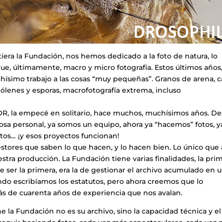
tiera la Fundación, nos hemos dedicado a la foto de natura, lo
e, últimamente, macro y micro fotografía. Estos últimos años,
ísimo trabajo a las cosas “muy pequeñas”. Granos de arena, c
ólenes y esporas, macrofotografía extrema, incluso
, la empecé en solitario, hace muchos, muchísimos años. D
sa personal, ya somos un equipo, ahora ya “hacemos” fotos, y
tos… ¡y esos proyectos funcionan!
stores que saben lo que hacen, y lo hacen bien. Lo único que
tra producción. La Fundación tiene varias finalidades, la pri
e ser la primera, era la de gestionar el archivo acumulado en 
ndo escribíamos los estatutos, pero ahora creemos que lo
s de cuarenta años de experiencia que nos avalan.
e la Fundación no es su archivo, sino la capacidad técnica y el