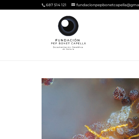
687 514 121
fundacionpepbonetcapella@gma