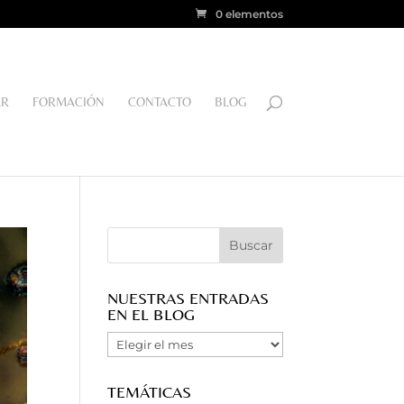
0 elementos
AR
FORMACIÓN
CONTACTO
BLOG
NUESTRAS ENTRADAS
EN EL BLOG
Nuestras
Entradas
en
TEMÁTICAS
el