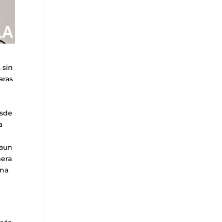
 sin
aras
esde
a
 aun
mera
una