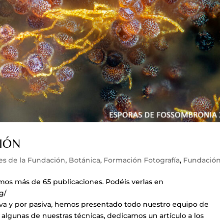
IÓN
es de la Fundación
,
Botánica
,
Formación Fotografía
,
Fundació
amos más de 65 publicaciones. Podéis verlas en
g/
va y por pasiva, hemos presentado todo nuestro equipo de
lgunas de nuestras técnicas, dedicamos un artículo a los