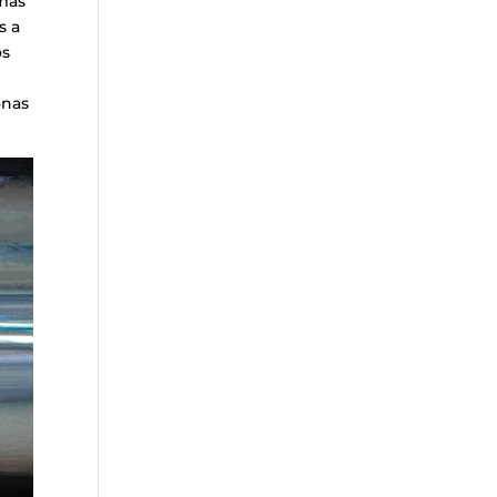
 más
s a
os
onas